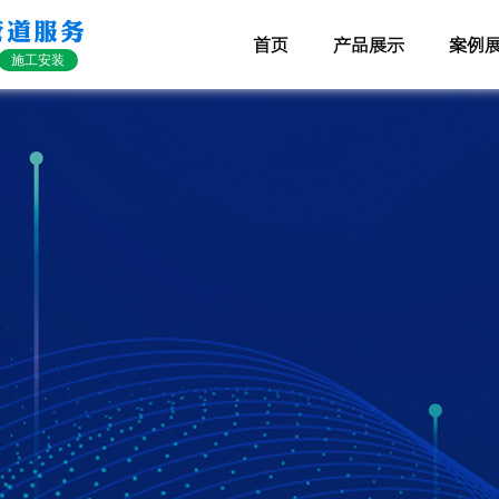
管道服务
首页
产品展示
案例
施工安装