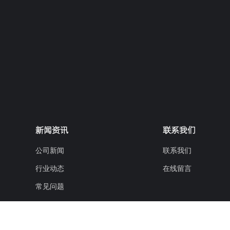
新闻资讯
联系我们
公司新闻
联系我们
行业动态
在线留言
常见问题