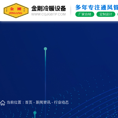
多年专注通风
厂家自销
定制设计
当前位置：
首页
-
新闻资讯
-
行业动态