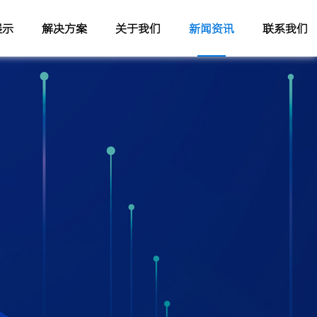
展示
解决方案
关于我们
新闻资讯
联系我们