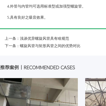
4.外管与内管均可选用标准型或加强型螺旋管。
5.具有良好之吸音效果。
上一条：浅谈优异螺旋风管具有啥规范
下一条：螺旋风管与矩形风管之间的优势对比
推荐案例丨RECOMMENDED CASES