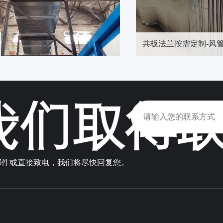
共板法兰按需定制-风
我们取得
邮件或直接致电，我们将尽快回复您。