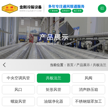
多年专注通风管道服务
厂家自销
定制设计
施工安装
产品展示
EXHIBITION HALL CASES
当前位置：
首页
/
产品展示
/
共板法兰
中央空调风管
共板法兰
风阀
风口
矩形风管
消声静压箱
螺旋风管
油烟净化器
不锈钢烟罩加工