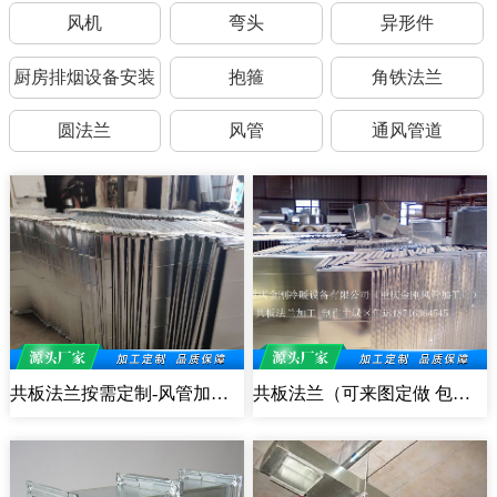
风机
弯头
异形件
厨房排烟设备安装
抱箍
角铁法兰
圆法兰
风管
通风管道
共板法兰按需定制-风管加工选择
共板法兰（可来图定做 包运）